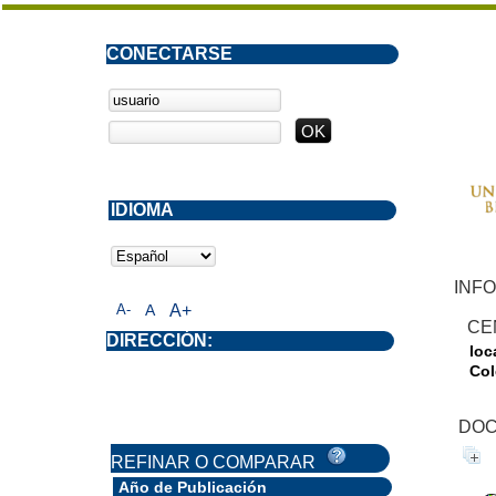
CONECTARSE
IDIOMA
INFO
A-
A
A+
CE
DIRECCIÓN:
loc
Col
DOC
REFINAR O COMPARAR
Año de Publicación