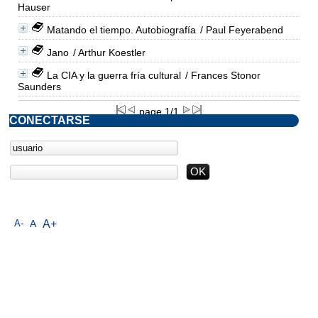
Hauser
Matando el tiempo. Autobiografía
/ Paul Feyerabend
Jano
/ Arthur Koestler
La CIA y la guerra fría cultural
/ Frances Stonor
Saunders
page 1/1
CONECTARSE
A-
A
A+