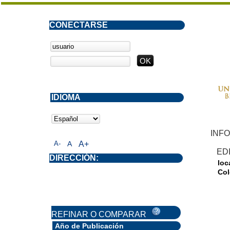
CONECTARSE
IDIOMA
INFO
A-
A
A+
ED
DIRECCIÓN:
loc
Col
REFINAR O COMPARAR
Año de Publicación