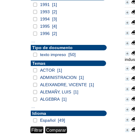
1991
[1]
1993
[2]
1994
[3]
1995
[4]
1996
[2]
...
Tipo de documento
texto impreso
[50]
indus
Temas
ACTOR
[1]
ADMINISTRACION
[1]
ALEIXANDRE, VICENTE
[1]
ALEMAÑY, LUIS
[1]
ALGEBRA
[1]
...
Idioma
Español
[49]