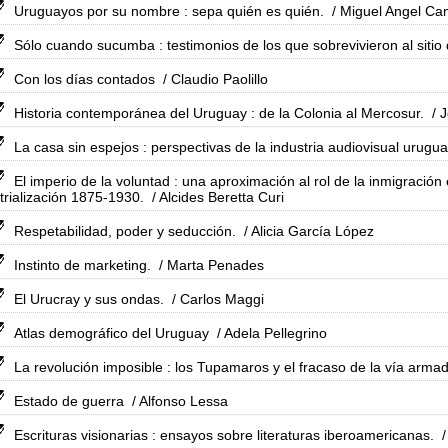
Uruguayos por su nombre : sepa quién es quién.
/ Miguel Angel C
Sólo cuando sucumba : testimonios de los que sobrevivieron al siti
Con los días contados
/ Claudio Paolillo
Historia contemporánea del Uruguay : de la Colonia al Mercosur.
/ J
La casa sin espejos : perspectivas de la industria audiovisual urugu
El imperio de la voluntad : una aproximación al rol de la inmigració
trialización 1875-1930.
/ Alcides Beretta Curi
Respetabilidad, poder y seducción.
/ Alicia García López
Instinto de marketing.
/ Marta Penades
El Urucray y sus ondas.
/ Carlos Maggi
Atlas demográfico del Uruguay
/ Adela Pellegrino
La revolución imposible : los Tupamaros y el fracaso de la vía armad
Estado de guerra
/ Alfonso Lessa
Escrituras visionarias : ensayos sobre literaturas iberoamericanas.
/