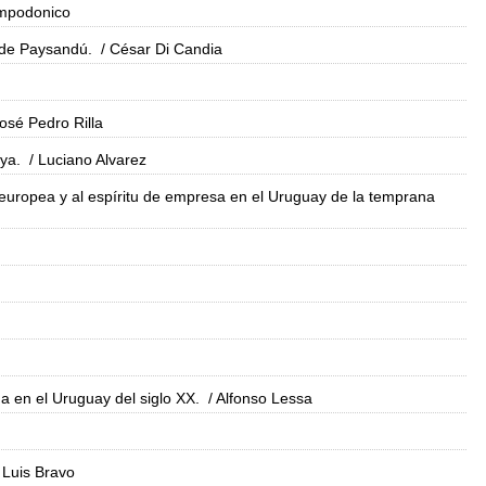
ampodonico
o de Paysandú.
/ César Di Candia
osé Pedro Rilla
aya.
/ Luciano Alvarez
n europea y al espíritu de empresa en el Uruguay de la temprana
a en el Uruguay del siglo XX.
/ Alfonso Lessa
 Luis Bravo