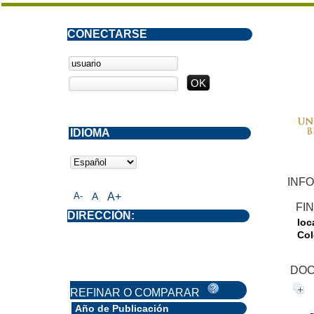
CONECTARSE
IDIOMA
INFO
A-
A
A+
FI
DIRECCIÓN:
loc
Col
DOC
REFINAR O COMPARAR
Año de Publicación