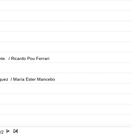
te.
/ Ricardo Pou Ferrari
zquez
/ María Ester Mancebo
/2