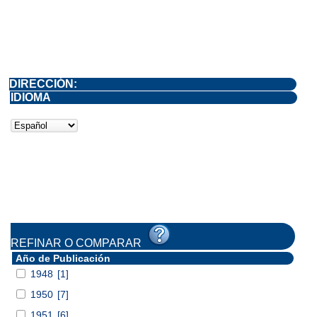
DIRECCIÓN:
IDIOMA
REFINAR O COMPARAR
Año de Publicación
1948
[1]
1950
[7]
1951
[6]