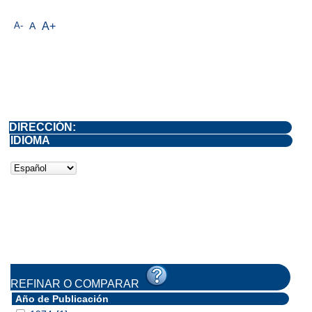
A-
A
A+
DIRECCIÓN:
IDIOMA
REFINAR O COMPARAR
Año de Publicación