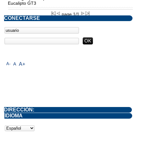
Eucalipto GT3
page 1/1
CONECTARSE
A-
A
A+
DIRECCIÓN:
IDIOMA