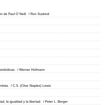
ón de Paul O`Neill.
/ Ron Suskind
simbólicas.
/ Werner Hofmann
ntista.
/ C.S. (Clive Staples) Lewis
d, la igualdad y la libertad.
/ Peter L. Berger