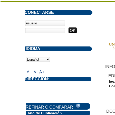
CONECTARSE
IDIOMA
INFO
A-
A
A+
ED
DIRECCIÓN:
loc
Col
REFINAR O COMPARAR
DOC
Año de Publicación