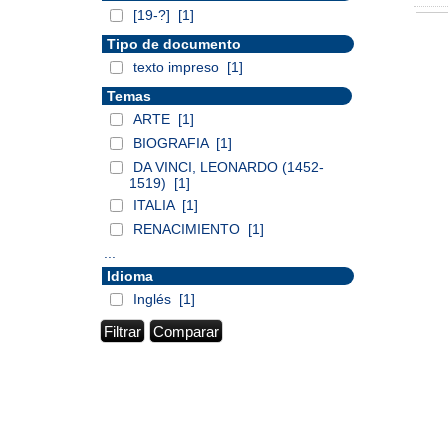
[19-?]
[1]
Tipo de documento
texto impreso
[1]
Temas
ARTE
[1]
BIOGRAFIA
[1]
DA VINCI, LEONARDO (1452-
1519)
[1]
ITALIA
[1]
RENACIMIENTO
[1]
...
Idioma
Inglés
[1]