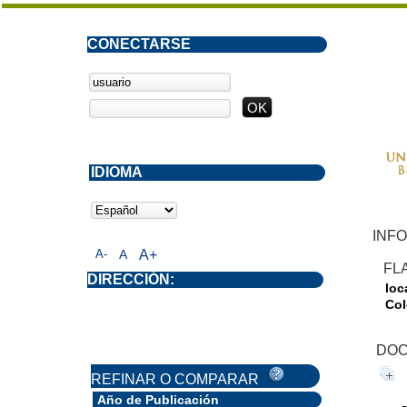
CONECTARSE
IDIOMA
INFO
A-
A
A+
FL
DIRECCIÓN:
loc
Col
DOC
REFINAR O COMPARAR
Año de Publicación