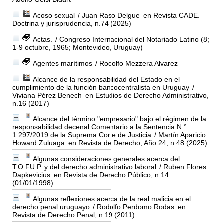
Acoso sexual
/ Juan Raso Delgue
en Revista CADE.
Doctrina y jurisprudencia, n.74 (2025)
Actas.
/ Congreso Internacional del Notariado Latino (8;
1-9 octubre, 1965; Montevideo, Uruguay)
Agentes marítimos
/ Rodolfo Mezzera Alvarez
Alcance de la responsabilidad del Estado en el
cumplimiento de la función bancocentralista en Uruguay
/
Viviana Pérez Benech
en Estudios de Derecho Administrativo,
n.16 (2017)
Alcance del término "empresario" bajo el régimen de la
responsabilidad decenal Comentario a la Sentencia N.°
1.297/2019 de la Suprema Corte de Justicia
/ Martín Aparicio
Howard Zuluaga
en Revista de Derecho, Año 24, n.48 (2025)
Algunas consideraciones generales acerca del
T.O.FU.P. y del derecho administrativo laboral
/ Ruben Flores
Dapkevicius
en Revista de Derecho Público, n.14
(01/01/1998)
Algunas reflexiones acerca de la real malicia en el
derecho penal uruguayo
/ Rodolfo Perdomo Rodas
en
Revista de Derecho Penal, n.19 (2011)