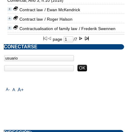
Comercial, Año 3, n.10 (2018)
Contract law
/ Ewan McKendrick
Contract law
/ Roger Halson
Contractualisation of family law
/ Frederik Swennen
page
/7
CONECTARSE
A-
A
A+