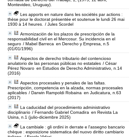
Montevideo, Uruguay).
Les apports en nature dans les sociétés par actions :
thèse pour le doctorat présentée et soutenue le lundi 26 mai
1930 à 14 heures.
/ Jules Scordel
Armonización de los plazos de prescripción de la
responsabilidad civil en el Mercosur. Su incidencia en el
seguro
/ Mabel Barreca
en Derecho y Empresa, n.5
(01/01/1996)
Aspectos de derecho tributario del contencioso
anulatorio de las personas públicas no estatales
/ César
Pérez Novaro
en Estudios de Derecho Administrativo, n.14
(2016)
Aspectos procesales y penales de las faltas.
Prescripción, competencia en la alzada, normas procesales
aplicables
/ Darwin Rampoldi Robaina
en Judicatura, n.63
(2017)
La caducidad del procedimiento administrativo
disciplinario
/ Fernando Gabriel Comadira
en Revista La
Usina, n.1 (julio-diciembre 2025)
La cambiale : gli ordini in derrate e l'assegno bancario
chèque : esposizione sistematica del nuovo diritto cambiario
italiano.
/ Ercole Vidari