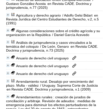
Gustavo González Acosta
en Revista CADE. Doctrina y
jurisprudencia, n.77 (2025)
Agricultura y derecho agrario
/ Adolfo Gelsi Bidart
en
Revista Jurídica del Centro Estudiantes de Derecho, v.2, n.5
(1991)
Algunas consideraciones sobre el crédito agrícola y su
organización en la República
/ Daniel García Acevedo
Análisis de jurisprudencia y casos vinculados a la
temática del coloquio
/ De León, Genaro
en Revista CADE.
Doctrina y jurisprudencia, n.73 (2025)
Anuario de derecho civil uruguayo
Anuario de derecho civil uruguayo
Anuario de derecho civil uruguayo
Arrendamiento rural. Desalojo por vencimiento del
plazo. Multa - validez
/ Uruguay. Suprema Corte de Justicia
en Revista CADE. Doctrina y jurisprudencia, v.1 (2009)
Arrendamientos rurales : creación de jurados de
conciliación y arbitraje. Revisión de adeudos : medidas de
emergencia para disminuir los efectos perturbadores de la
sequía. Ley del 20 de agosto de 1943 : antecedentes